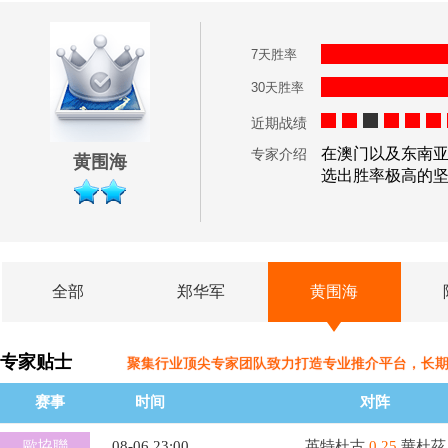
7天胜率
30天胜率
近期战绩
在澳门以及东南
专家介绍
黄围海
选出胜率极高的
全部
郑华军
黄围海
专家贴士
聚集行业顶尖专家团队致力打造专业推介平台，长
赛事
时间
对阵
歐協聯
08-06 23:00
英特杜古
0.25
華杜茲