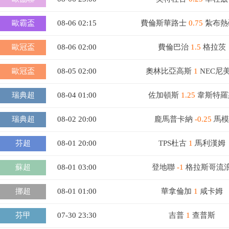
歐霸盃
08-06 02:15
費倫斯華路士
0.75
紮布熱
歐冠盃
08-06 02:00
費倫巴治
1.5
格拉茨
歐冠盃
08-05 02:00
奧林比亞高斯
1
NEC尼
瑞典超
08-04 01:00
佐加頓斯
1.25
韋斯特羅
瑞典超
08-02 20:00
龐馬普卡納
-0.25
馬模
芬超
08-01 20:00
TPS杜古
1
馬利漢姆
蘇超
08-01 03:00
登地聯
-1
格拉斯哥流
挪超
08-01 01:00
華拿倫加
1
咸卡姆
芬甲
07-30 23:30
吉普
1
查普斯