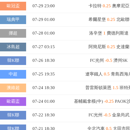
歐冠盃
07-29 23:00
卡拉特
0.25
奧摩尼亞
瑞典甲
07-29 01:00
希爾星堡
0.25
北歐聯
挪超
07-28 01:00
洛辛堡
1
費德列斯達
冰島超
07-27 03:15
阿簡尼斯
0.25
史達蘭
韓K聯
07-26 18:30
FC光州
-0.5
濟州SK
中超
07-25 19:35
遼寧鐵人
0.5
青島西海
澳維超
07-24 18:30
普雷斯頓萊恩
1.5
班特
歐霸盃
07-24 01:00
基輔戴拿模(中)
-0.25
PAOK
韓K聯
07-22 18:30
FC光州
-0.5
金泉尚武
韓K聯
07-21 18:30
全北汽車
0.5
大田市