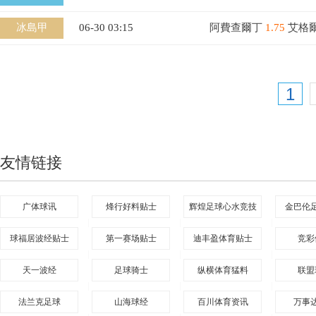
冰島甲
06-30 03:15
阿費查爾丁
1.75
艾格
1
友情链接
广体球讯
烽行好料贴士
辉煌足球心水竞技
金巴伦
|
|
|
球福居波经贴士
第一赛场贴士
迪丰盈体育贴士
竞彩
|
|
|
天一波经
足球骑士
纵横体育猛料
联盟
|
|
|
法兰克足球
山海球经
百川体育资讯
万事