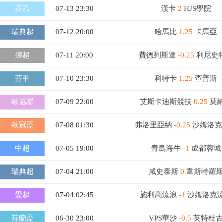
芬乙
07-13 23:30
漢卡
2
HJS學院
瑞典超
07-12 20:00
哈馬比
1.25
卡馬亞
挪超
07-11 20:00
費德列斯達
-0.25
利尼史
芬甲
07-10 23:30
科特卡
1.25
查普斯
歐協聯
07-09 22:00
艾斯卡迪斯競技
0.25
莫
歐冠盃
07-08 01:30
弗洛里亞納
-0.25
沙姆洛克
中超
07-05 19:00
青島海牛
-1
成都蓉城
瑞典超
07-04 21:00
咸史泰斯
0
韋斯特羅
愛超
07-04 02:45
施利高流浪
-1
沙姆洛克
芬蘭盃
06-30 23:00
VPS華沙
-0.5
英特杜