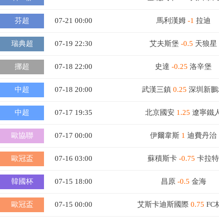
芬超
07-21 00:00
馬利漢姆
-1
拉迪
瑞典超
07-19 22:30
艾夫斯堡
-0.5
天狼星
挪超
07-18 22:00
史達
-0.25
洛辛堡
中超
07-18 20:00
武漢三鎮
0.25
深圳新鵬
中超
07-17 19:35
北京國安
1.25
遼寧鐵
歐協聯
07-17 00:00
伊爾韋斯
1
迪費丹治
歐冠盃
07-16 03:00
蘇積斯卡
-0.75
卡拉特
韓國杯
07-15 18:00
昌原
-0.5
金海
歐冠盃
07-15 00:00
艾斯卡迪斯國際
0.75
FC