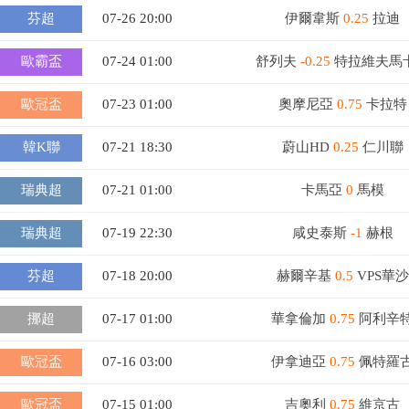
芬超
07-26 20:00
伊爾韋斯
0.25
拉迪
歐霸盃
07-24 01:00
舒列夫
-0.25
特拉維夫馬
歐冠盃
07-23 01:00
奧摩尼亞
0.75
卡拉特
韓K聯
07-21 18:30
蔚山HD
0.25
仁川聯
瑞典超
07-21 01:00
卡馬亞
0
馬模
瑞典超
07-19 22:30
咸史泰斯
-1
赫根
芬超
07-18 20:00
赫爾辛基
0.5
VPS華沙
挪超
07-17 01:00
華拿倫加
0.75
阿利辛
歐冠盃
07-16 03:00
伊拿迪亞
0.75
佩特羅
歐冠盃
07-15 01:00
吉奧利
0.75
維京古