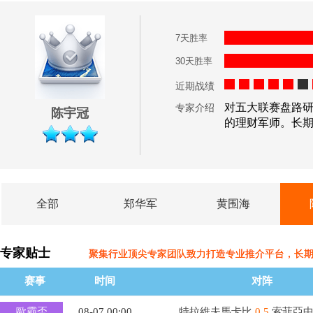
7天胜率
30天胜率
近期战绩
对五大联赛盘路
专家介绍
陈宇冠
的理财军师。长
全部
郑华军
黄围海
专家贴士
聚集行业顶尖专家团队致力打造专业推介平台，长
赛事
时间
对阵
歐霸盃
08-07 00:00
特拉維夫馬卡比
0.5
索菲亞中