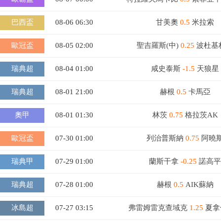
巴西盃
08-06 06:30
甘美奧
0.5
米拉索
歐冠盃
08-05 02:00
聖吉羅斯(中)
0.25
波杜基
瑞典超
08-04 01:00
咸史泰斯
-1.5
天狼星
瑞典超
08-01 21:00
赫根
0.5
卡馬亞
奧甲
08-01 01:30
林茨
0.75
格拉茨AK
歐冠盃
07-30 01:00
列治普斯納
0.75
阿曉
瑞典甲
07-29 01:00
蘭斯干拿
-0.25
諾高平
瑞典超
07-28 01:00
赫根
0.5
AIK蘇納
冰島超
07-27 03:15
弗雷姆雷克查域克
1.25
夏拿