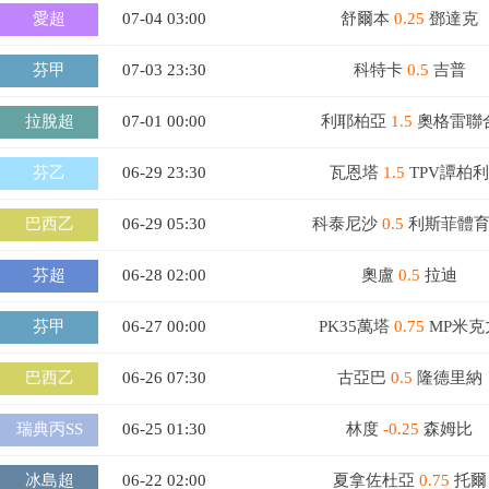
愛超
07-04 03:00
舒爾本
0.25
鄧達克
芬甲
07-03 23:30
科特卡
0.5
吉普
拉脫超
07-01 00:00
利耶柏亞
1.5
奧格雷聯
芬乙
06-29 23:30
瓦恩塔
1.5
TPV譚柏利
巴西乙
06-29 05:30
科泰尼沙
0.5
利斯菲體
芬超
06-28 02:00
奧盧
0.5
拉迪
芬甲
06-27 00:00
PK35萬塔
0.75
MP米克
巴西乙
06-26 07:30
古亞巴
0.5
隆德里納
瑞典丙SS
06-25 01:30
林度
-0.25
森姆比
冰島超
06-22 02:00
夏拿佐杜亞
0.75
托爾