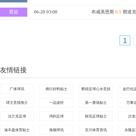
愛超
06-20 03:00
布咸美恩斯
0.5
鄧達
1
友情链接
广体球讯
烽行好料贴士
辉煌足球心水竞技
金巴伦
|
|
|
球王竞猜推介
一品波经
第一赛场贴士
万事
|
|
|
法兰克足球
鸿利足球
财讯足球贴士
沙龙
|
|
|
迪丰盈体育贴士
海顿球讯
百川体育资讯
永隆足