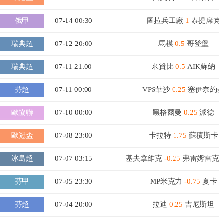
俄甲
07-14 00:30
圖拉兵工廠
1
泰提席
瑞典超
07-12 20:00
馬模
0.5
哥登堡
瑞典超
07-11 21:00
米贊比
0.5
AIK蘇納
芬超
07-11 00:00
VPS華沙
0.25
塞伊奈約
歐協聯
07-10 00:00
黑格爾曼
0.25
派德
歐冠盃
07-08 23:00
卡拉特
1.75
蘇積斯卡
冰島超
07-07 03:15
基夫拿維克
-0.25
弗雷姆雷克
芬甲
07-05 23:30
MP米克力
-0.75
夏卡
芬超
07-04 20:00
拉迪
0.25
吉尼斯坦