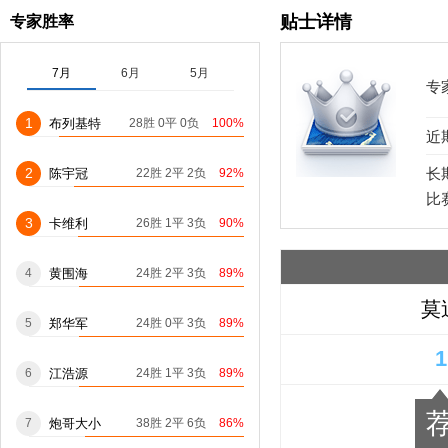
贴士详情
专家胜率
7月
6月
5月
专
1
布列基特
28
胜
0
平
0
负
100%
近
2
长
陈宇冠
22
胜
2
平
2
负
92%
比
3
卡维利
26
胜
1
平
3
负
90%
4
黄围海
24
胜
2
平
3
负
89%
莫
5
郑华军
24
胜
0
平
3
负
89%
1
6
江浩源
24
胜
1
平
3
负
89%
7
炮哥大小
38
胜
2
平
6
负
86%