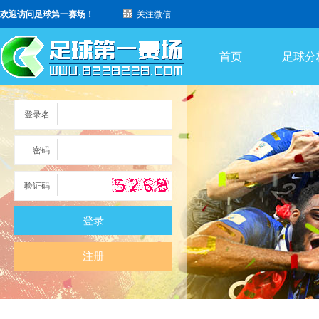
欢迎访问足球第一赛场！
关注微信
首页
足球分
登录名
密码
验证码