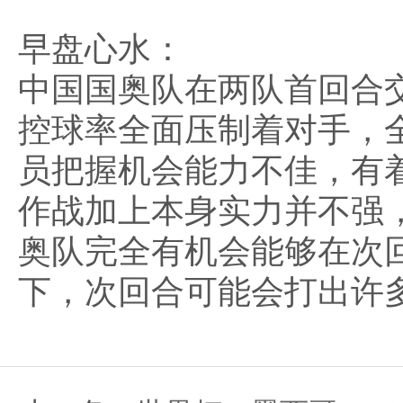
早盘心水：
中国国奥队在两队首回合
控球率全面压制着对手，
员把握机会能力不佳，有
作战加上本身实力并不强
奥队完全有机会能够在次
下，次回合可能会打出许