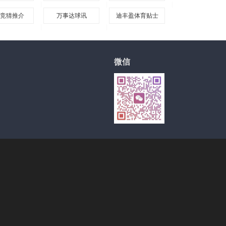
|
|
|
竞猜推介
万事达球讯
迪丰盈体育贴士
|
|
微信