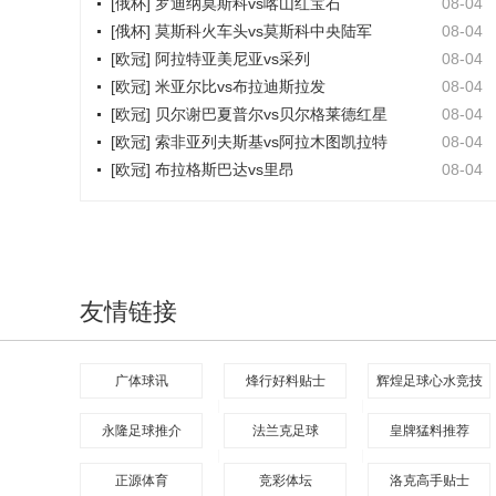
[俄杯] 罗迪纳莫斯科vs喀山红宝石
08-04
[俄杯] 莫斯科火车头vs莫斯科中央陆军
08-04
[欧冠] 阿拉特亚美尼亚vs采列
08-04
[欧冠] 米亚尔比vs布拉迪斯拉发
08-04
[欧冠] 贝尔谢巴夏普尔vs贝尔格莱德红星
08-04
[欧冠] 索非亚列夫斯基vs阿拉木图凯拉特
08-04
[欧冠] 布拉格斯巴达vs里昂
08-04
友情链接
广体球讯
烽行好料贴士
辉煌足球心水竞技
|
|
永隆足球推介
法兰克足球
皇牌猛料推荐
|
|
正源体育
竞彩体坛
洛克高手贴士