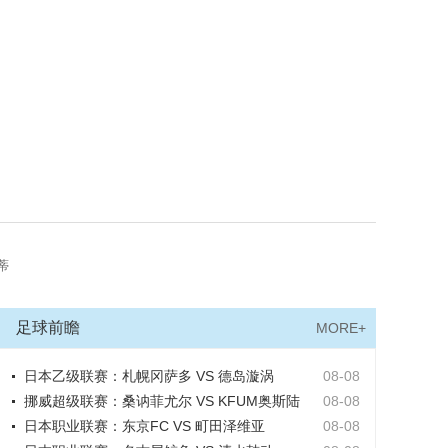
蒂
足球前瞻
MORE+
日本乙级联赛：札幌冈萨多 VS 德岛漩涡
08-08
挪威超级联赛：桑讷菲尤尔 VS KFUM奥斯陆
08-08
日本职业联赛：东京FC VS 町田泽维亚
08-08