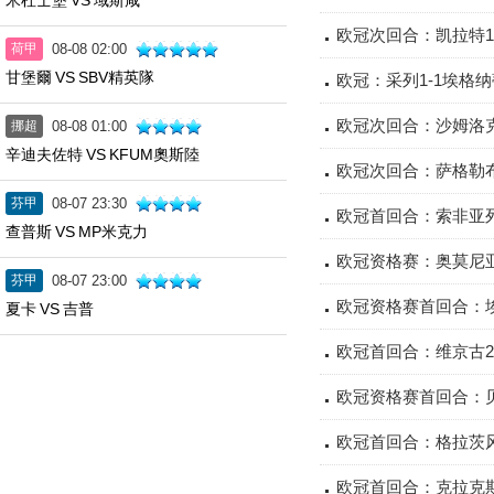
米杜士堡
VS
域斯咸
欧冠次回合：凯拉特1
荷甲
08-08 02:00
甘堡爾
VS
SBV精英隊
欧冠：采列1-1埃格纳
欧冠次回合：沙姆洛克
挪超
08-08 01:00
辛迪夫佐特
VS
KFUM奧斯陸
欧冠次回合：萨格勒布
芬甲
08-07 23:30
欧冠首回合：索非亚列
查普斯
VS
MP米克力
欧冠资格赛：奥莫尼亚
芬甲
08-07 23:00
欧冠资格赛首回合：埃
夏卡
VS
吉普
欧冠首回合：维京古2
欧冠资格赛首回合：贝
欧冠首回合：格拉茨风
欧冠首回合：克拉克斯