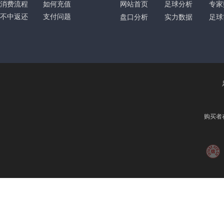
消费流程
如何充值
网站首页
足球分析
专家
不中返还
支付问题
盘口分析
实力数据
足球
购买者