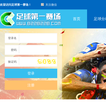
欢迎访问足球第一赛场！
关注微信
首页
足球分
登录名
密码
验证码