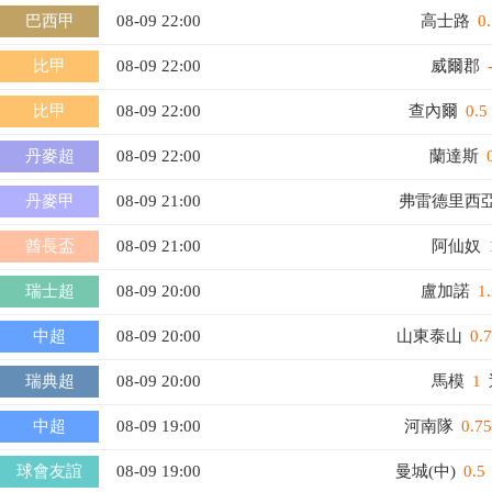
巴西甲
08-09 22:00
高士路
0
比甲
08-09 22:00
威爾郡
比甲
08-09 22:00
查內爾
0.5
丹麥超
08-09 22:00
蘭達斯
丹麥甲
08-09 21:00
弗雷德里西
酋長盃
08-09 21:00
阿仙奴
瑞士超
08-09 20:00
盧加諾
1
中超
08-09 20:00
山東泰山
0.
瑞典超
08-09 20:00
馬模
1
中超
08-09 19:00
河南隊
0.75
球會友誼
08-09 19:00
曼城(中)
0.5