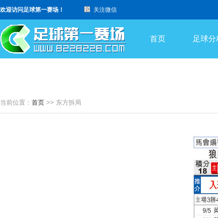
欢迎访问足球第一赛场！
关注微信
首页
足球分
当前位置：
首页
>> 东方拆局