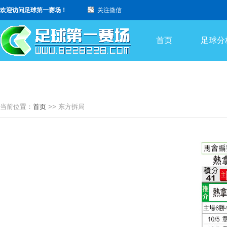
欢迎访问足球第一赛场！
关注微信
首页
足球分
当前位置：
首页
>> 东方拆局