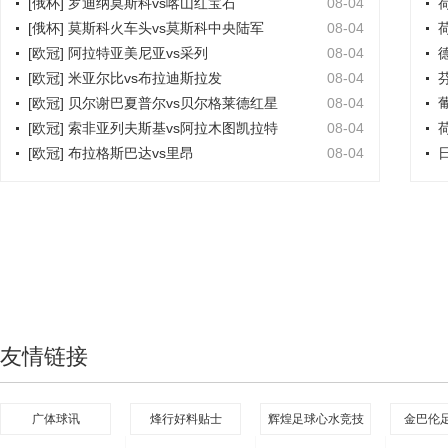
[俄杯] 罗迪纳莫斯科vs喀山红宝石
08-04
[俄杯] 莫斯科火车头vs莫斯科中央陆军
08-04
[欧冠] 阿拉特亚美尼亚vs采列
08-04
[欧冠] 米亚尔比vs布拉迪斯拉发
08-04
[欧冠] 贝尔谢巴夏普尔vs贝尔格莱德红星
08-04
[欧冠] 索非亚列夫斯基vs阿拉木图凯拉特
08-04
[欧冠] 布拉格斯巴达vs里昂
08-04
友情链接
广体球讯
烽行好料贴士
辉煌足球心水竞技
金巴伦
|
|
|