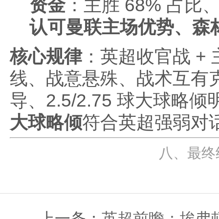
资金
：主胜 68% 占比
认可曼联主场优势、森
核心规律
：英超收官战 + 
线、战意悬殊、战术互有克
导、2.5/2.75 球大球略
大球略倾
符合英超强弱对
八、最终
上一条：
英超前瞻：埃弗