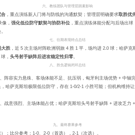
六、教练团队与管理层因素影响
配合
，重点演练新人门将与防线的沟通默契；管理层明确要求
取胜优
亚录像，
强化低位防守默契与协防补位
，重点演练体能分配与后场出球
会。
七、往期表现特点总结
易大胜
，近 5 次主场对阵欧洲弱旅 4 胜 1 平，场均进 2.0 球；哈萨
 球，
头号射手缺阵后进攻稳定性归零
。
八、胜负逻辑闭环总结
阵容实力悬殊、客场体能不足、抗压弱，匈牙利主场优势 + 中轴完整
换，哈萨克斯坦极限低位防守，存在 1-0/2-1 小胜可能；但机构维持
战意强烈、主场体能占优；哈萨克斯坦头号射手缺阵 + 进攻乏力 + 
九、最终赛果参考
）；比分参考：1-0、2-0（首选），2-1（次选）。