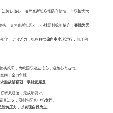
 + 边路缺核心、哈萨克斯坦客场防守韧性，市场担忧大
 轮换、哈萨克斯坦死守，小胜题材吸引散户；
客胜为无
死守 + 进攻乏力，机构数据
偏向中小球运行
，匈牙利
边路轮换效果，为欧国联建立信心，避免心态波动。
守空间，全力争胜。
，
求胜欲望强烈，零封意愿足
。
国联积累经验，无成绩要求。
盲目进攻，限制匈牙利中场发挥。
无胜负压力，以表现自我为主
。