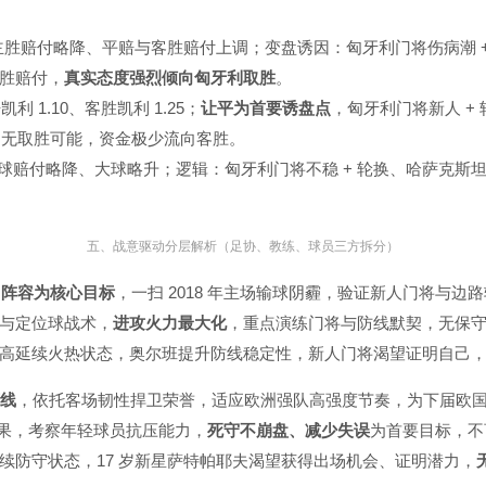
5，主胜赔付略降、平赔与客胜赔付上调；变盘诱因：匈牙利门将伤病潮
胜赔付，
真实态度强烈倾向匈牙利取胜
。
利 1.10、客胜凯利 1.25；
让平为首要诱盘点
，匈牙利门将新人 +
，无取胜可能，资金极少流向客胜。
，小球赔付略降、大球略升；逻辑：匈牙利门将不稳 + 轮换、哈萨克斯坦
五、战意驱动分层解析（足协、教练、球员三方拆分）
力阵容为核心目标
，一扫 2018 年主场输球阴霾，验证新人门将与
与定位球战术，
进攻火力最大化
，重点演练门将与防线默契，无保
高延续火热状态，奥尔班提升防线稳定性，新人门将渴望证明自己
底线
，依托客场韧性捍卫荣誉，适应欧洲强队高强度节奏，为下届欧
战效果，考察年轻球员抗压能力，
死守不崩盘、减少失误
为首要目标，不
续防守状态，17 岁新星萨特帕耶夫渴望获得出场机会、证明潜力，