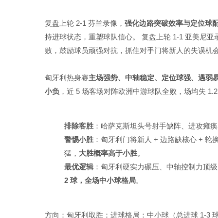
复盘上轮 2-1 芬兰录像，
强化边路突破效率与定位球
持进球状态，重塑球队信心。
复盘上轮 1-1 亚美尼
败，鼓励球员顽强对抗，抓住对手门将新人的失误机
匈牙利热身赛
主场强势、中轴稳定、定位球强、遇弱
小负
，近 5 场客场对阵欧洲中游球队全败，场均失 1.2
排除客胜
：哈萨克斯坦头号射手缺阵、进攻瘫痪、
警惕小胜
：匈牙利门将新人 + 边路缺核心 + 轮
猛，
大胜概率高于小胜
。
最优逻辑
：匈牙利硬实力碾压、中轴控制力顶级、
2 球，全场中小球格局
。
方向：匈牙利取胜；进球格局：中小球（总进球 1-3 球