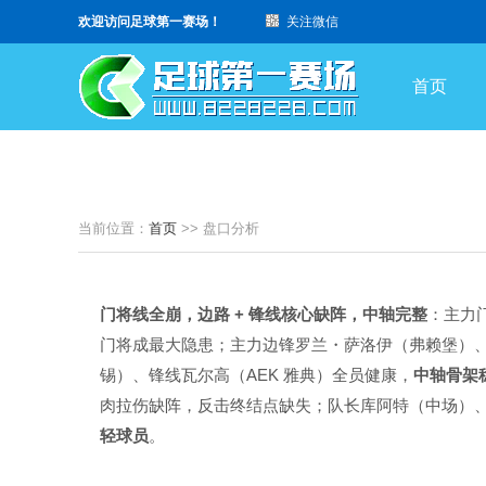
欢迎访问足球第一赛场！
关注微信
首页
当前位置：
首页
>> 盘口分析
门将线全崩，边路 + 锋线核心缺阵，中轴完整
：主力
门将成最大隐患；主力边锋罗兰・萨洛伊（弗赖堡）、
锡）、锋线瓦尔高（AEK 雅典）全员健康，
中轴骨架
肉拉伤缺阵，反击终结点缺失；队长库阿特（中场）、
轻球员
。