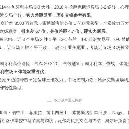
014 年匈牙利主场 3-0 大胜，2018 年哈萨克斯坦客场 3-2 逆转，心
 5 场全败，
实力差距显著，历史交锋参考有限
。
总身价约 8500 万欧元，索博斯洛伊身价 1 亿欧元领衔，全员效力五大联
次级联赛，
排名差 67 位，身价差距 4.7 倍，硬实力断层
。
不败率 80%，近 3 个主场 2 胜 1 平（2-1 芬兰、1-0 斯洛文尼亚、
4 负，近 6 场 2 胜 4 平不败，上轮 1-1 亚美尼亚，客场近 5 场 3 场
牙利高位逼抢，气温 20-24℃，气候适宜；匈牙利本土作战，体能
利主场 + 体能双重占优
。
抢 + 边路冲击 + 定位球三维发力，中场控制力强；哈萨克斯坦场均控球率 35
守韧性尚可
。
三、双方战术重点拆解
、亚当・朗中卫；菲奥拉、博卡两翼卫；索博斯洛伊单后腰； Nagy、卡
博斯洛伊掌控中场节奏与调度，瓦尔高负责支点与终结，奥尔班负责