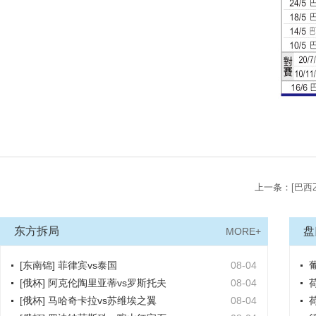
上一条：
[巴西
东方拆局
盘
MORE+
[东南锦] 菲律宾vs泰国
08-04
[俄杯] 阿克伦陶里亚蒂vs罗斯托夫
08-04
[俄杯] 马哈奇卡拉vs苏维埃之翼
08-04