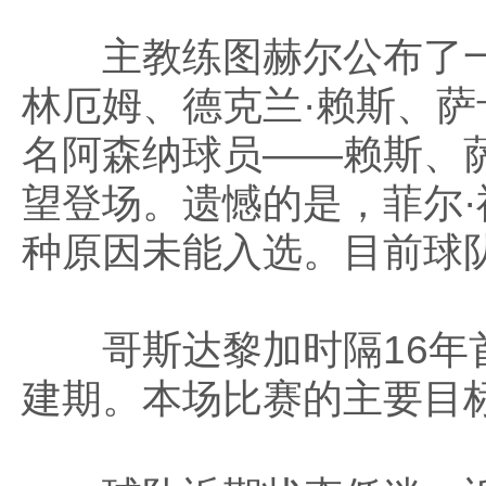
主教练图赫尔公布了一份
林厄姆、德克兰·赖斯、
名阿森纳球员——赖斯、
望登场。遗憾的是，菲尔·
种原因未能入选。目前球
哥斯达黎加时隔16年首
建期。本场比赛的主要目