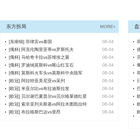
东方拆局
盘
MORE+
[东南锦] 菲律宾vs泰国
08-04
[俄杯] 阿克伦陶里亚蒂vs罗斯托夫
08-04
[俄杯] 马哈奇卡拉vs苏维埃之翼
08-04
[俄杯] 罗迪纳莫斯科vs喀山红宝石
08-04
[俄杯] 莫斯科火车头vs莫斯科中央陆军
08-04
[欧冠] 阿拉特亚美尼亚vs采列
08-04
[欧冠] 米亚尔比vs布拉迪斯拉发
08-04
[欧冠] 贝尔谢巴夏普尔vs贝尔格莱德红星
08-04
[欧冠] 索非亚列夫斯基vs阿拉木图凯拉特
08-04
[欧冠] 布拉格斯巴达vs里昂
08-04