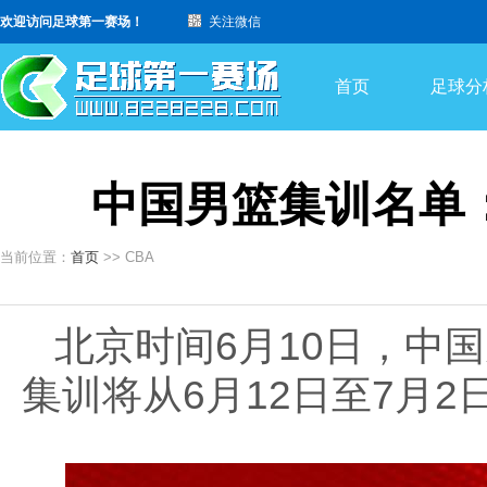
欢迎访问足球第一赛场！
关注微信
首页
足球分
中国男篮集训名单
当前位置：
首页
>> CBA
北京时间6月10日，中
集训将从6月12日至7月2