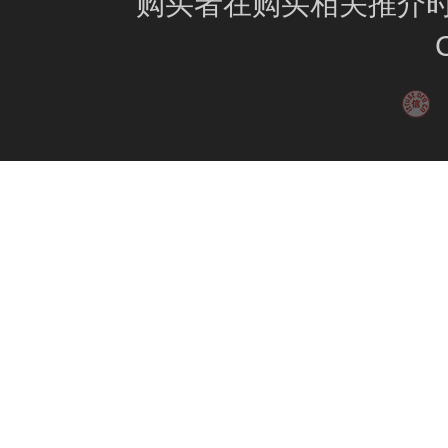
购买者在购买相关推介