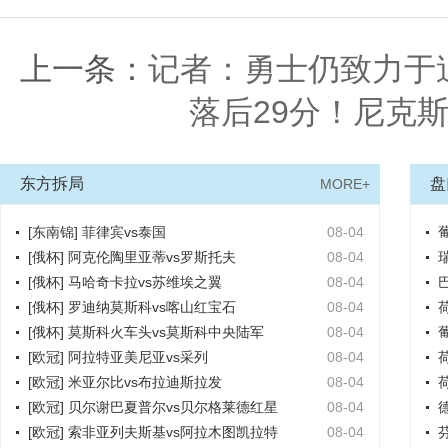
上一条：
记者：勇士仍致力于
落后29分！尼克
东方拆局
盘
MORE+
[东南锦] 菲律宾vs泰国
08-04
[俄杯] 阿克伦陶里亚蒂vs罗斯托夫
08-04
[俄杯] 马哈奇卡拉vs苏维埃之翼
08-04
[俄杯] 罗迪纳莫斯科vs喀山红宝石
08-04
[俄杯] 莫斯科火车头vs莫斯科中央陆军
08-04
[欧冠] 阿拉特亚美尼亚vs采列
08-04
[欧冠] 米亚尔比vs布拉迪斯拉发
08-04
[欧冠] 贝尔谢巴夏普尔vs贝尔格莱德红星
08-04
[欧冠] 索非亚列夫斯基vs阿拉木图凯拉特
08-04