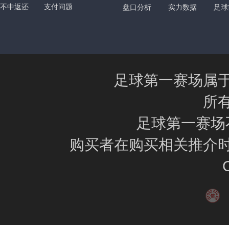
不中返还
支付问题
盘口分析
实力数据
足球
足球第一赛场属
所
足球第一赛场
购买者在购买相关推介