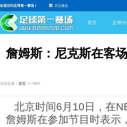
欢迎访问足球第一赛场！
关注微信
首页
足球分
詹姆斯：尼克斯在客
当前位置：
首页
>> NBA
北京时间6月10日，在
詹姆斯在参加节目时表示