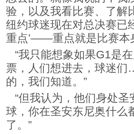
验，以及我看比赛、了解
纽约球迷现在对总决赛已
重点’——重点就是比赛本
“我只能想象如果G1是
票，人们想进去，球迷们
的，我们知道。”
“但我认为，他们身处圣
球，你在圣安东尼奥什么
了。”