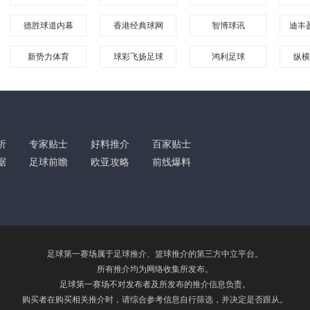
|
|
|
|
德胜球道内幕
香港经典球网
智博球讯
迪丰
|
|
|
|
新势力体育
球彩飞扬足球
鸿利足球
纵横
|
|
|
|
析
专家贴士
好料推介
百家贴士
据
足球前瞻
欧亚攻略
前线爆料
足球第一赛场属于足球推介、篮球推介的第三方中立平台。
所有推介均为网络收集所发布。
足球第一赛场不对发布者及所发布的推介信息负责。
购买者在购买相关推介时，请综合参考信息自行筛选，并决定是否跟从。