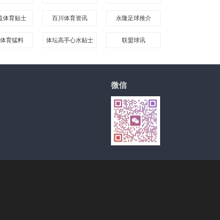
|
|
|
盈体育贴士
百川体育资讯
永隆足球推介
|
|
|
体育猛料
体坛高手心水贴士
联盟球讯
|
|
微信