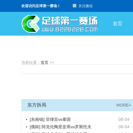
欢迎访问足球第一赛场！
关注微信
首页
当前位置：
首页
>>
东方拆局
MORE+
[东南锦] 菲律宾vs泰国
08-04
[俄杯] 阿克伦陶里亚蒂vs罗斯托夫
08-04