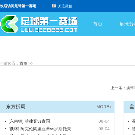
欢迎访问足球第一赛场！
关注微信
首页
足球分
当前位置：
首页
>>
上一条：
换环
东方拆局
盘
MORE+
[东南锦] 菲律宾vs泰国
08-04
[俄杯] 阿克伦陶里亚蒂vs罗斯托夫
08-04