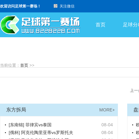
欢迎访问足球第一赛场！
关注微信
首页
足球分
当前位置：
首页
>>
上一
东方拆局
盘
MORE+
[东南锦] 菲律宾vs泰国
08-04
[俄杯] 阿克伦陶里亚蒂vs罗斯托夫
08-04