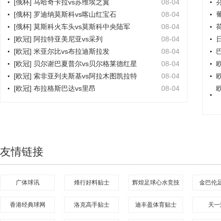
[俄杯] 马哈奇卡拉vs苏维埃之翼
08-04
[俄杯] 罗迪纳莫斯科vs喀山红宝石
08-04
[俄杯] 莫斯科火车头vs莫斯科中央陆军
08-04
[欧冠] 阿拉特亚美尼亚vs采列
08-04
[欧冠] 米亚尔比vs布拉迪斯拉发
08-04
[欧冠] 贝尔谢巴夏普尔vs贝尔格莱德红星
08-04
[欧冠] 索非亚列夫斯基vs阿拉木图凯拉特
08-04
[欧冠] 布拉格斯巴达vs里昂
08-04
友情链接
广体球讯
烽行好料贴士
辉煌足球心水竞技
金巴伦
|
|
|
香港经典球网
洛克高手贴士
迪丰盈体育贴士
天一
|
|
|