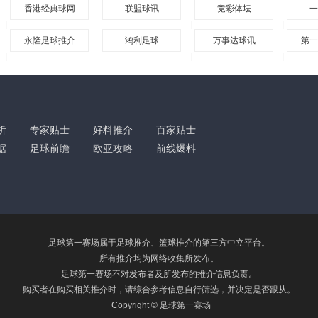
香港经典球网
联盟球讯
竞彩体坛
一
|
|
|
|
永隆足球推介
鸿利足球
万事达球讯
第一
|
|
|
|
析
专家贴士
好料推介
百家贴士
据
足球前瞻
欧亚攻略
前线爆料
足球第一赛场属于足球推介、篮球推介的第三方中立平台。
所有推介均为网络收集所发布。
足球第一赛场不对发布者及所发布的推介信息负责。
购买者在购买相关推介时，请综合参考信息自行筛选，并决定是否跟从。
Copyright © 足球第一赛场