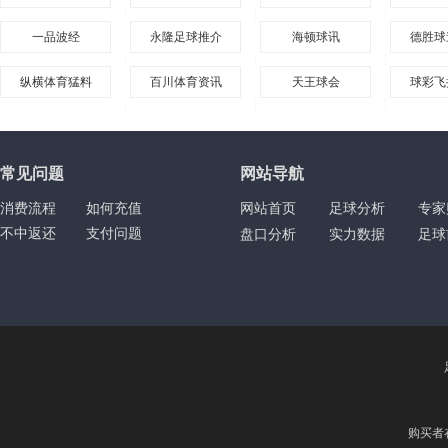
|
|
|
一品波经
永隆足球推介
海顿球讯
德胜球
|
|
|
纵横体育猛料
百川体育资讯
天王球会
球彩飞
|
|
|
常见问题
网站导航
消费流程
如何充值
网站首页
足球分析
专家
不中返还
支付问题
盘口分析
实力数据
足球
购买者