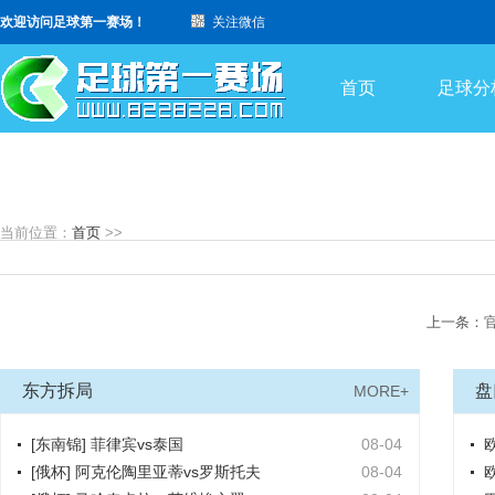
欢迎访问足球第一赛场！
关注微信
首页
足球分
当前位置：
首页
>>
上一条：
东方拆局
盘
MORE+
[东南锦] 菲律宾vs泰国
08-04
[俄杯] 阿克伦陶里亚蒂vs罗斯托夫
08-04