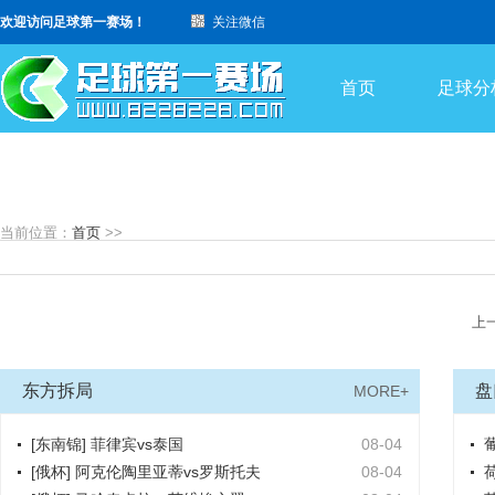
欢迎访问足球第一赛场！
关注微信
首页
足球分
当前位置：
首页
>>
上
东方拆局
盘
MORE+
[东南锦] 菲律宾vs泰国
08-04
[俄杯] 阿克伦陶里亚蒂vs罗斯托夫
08-04