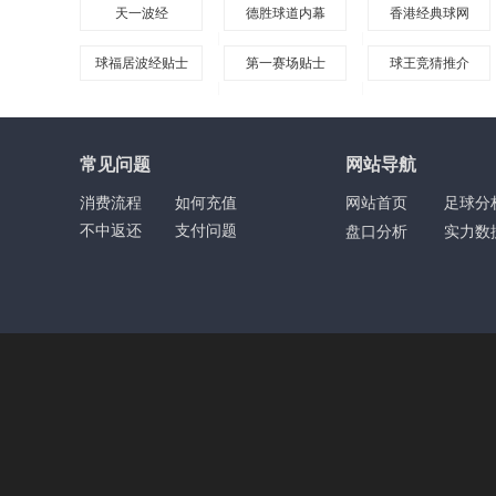
天一波经
德胜球道内幕
香港经典球网
|
|
球福居波经贴士
第一赛场贴士
球王竞猜推介
|
|
常见问题
网站导航
消费流程
如何充值
网站首页
足球分
不中返还
支付问题
盘口分析
实力数