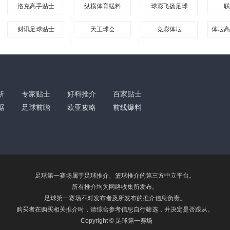
洛克高手贴士
纵横体育猛料
球彩飞扬足球
联
|
|
|
|
财讯足球贴士
天王球会
竞彩体坛
体坛高
|
|
|
|
析
专家贴士
好料推介
百家贴士
据
足球前瞻
欧亚攻略
前线爆料
足球第一赛场属于足球推介、篮球推介的第三方中立平台。
所有推介均为网络收集所发布。
足球第一赛场不对发布者及所发布的推介信息负责。
购买者在购买相关推介时，请综合参考信息自行筛选，并决定是否跟从。
Copyright © 足球第一赛场