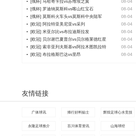
[俄杯] 马哈奇卡拉vs苏维埃之翼
08-04
[俄杯] 罗迪纳莫斯科vs喀山红宝石
08-04
[俄杯] 莫斯科火车头vs莫斯科中央陆军
08-04
[欧冠] 阿拉特亚美尼亚vs采列
08-04
[欧冠] 米亚尔比vs布拉迪斯拉发
08-04
[欧冠] 贝尔谢巴夏普尔vs贝尔格莱德红星
08-04
[欧冠] 索非亚列夫斯基vs阿拉木图凯拉特
08-04
[欧冠] 布拉格斯巴达vs里昂
08-04
友情链接
广体球讯
烽行好料贴士
辉煌足球心水竞技
|
|
永隆足球推介
百川体育资讯
山海球经
|
|