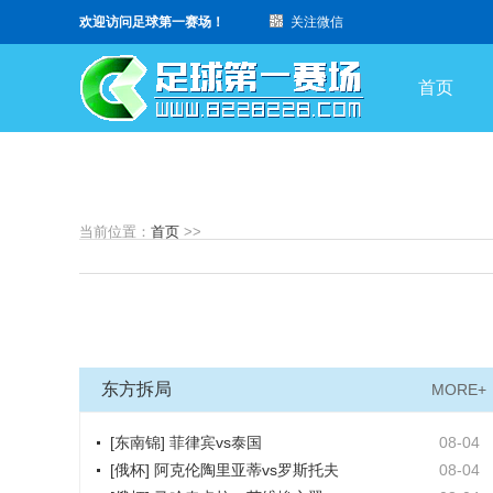
欢迎访问足球第一赛场！
关注微信
首页
当前位置：
首页
>>
东方拆局
MORE+
[东南锦] 菲律宾vs泰国
08-04
[俄杯] 阿克伦陶里亚蒂vs罗斯托夫
08-04