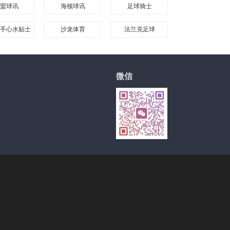
盟球讯
海顿球讯
足球骑士
|
|
|
手心水贴士
沙龙体育
法兰克足球
|
|
微信