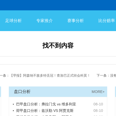
足球分析
专家推介
赛事分析
比分赔率
找不到内容
一条：
【早报】阿森纳不敌多特丢冠！查洛巴正式转会科莫！
下一条：没
盘口分析
MORE+
巴甲盘口分析：弗拉门戈 vs 维多利亚
08-10
荷甲盘口分析：兹沃勒 VS 阿贾克斯
08-10