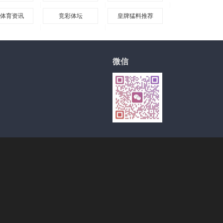
|
|
|
体育资讯
竞彩体坛
皇牌猛料推荐
|
|
微信