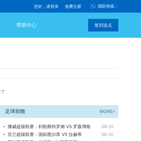
国际热线：
您好，请登录
免费注册
帮助中心
签到送点
有了
足球前瞻
MORE+
挪威超级联赛：利勒斯特罗姆 VS 罗森博格
08-10
芬兰超级联赛：国际图尔库 VS 拉赫蒂
08-10