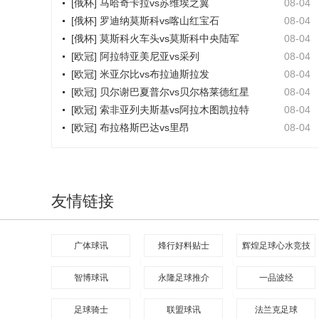
[俄杯] 马哈奇卡拉vs苏维埃之翼
08-04
[俄杯] 罗迪纳莫斯科vs喀山红宝石
08-04
[俄杯] 莫斯科火车头vs莫斯科中央陆军
08-04
[欧冠] 阿拉特亚美尼亚vs采列
08-04
[欧冠] 米亚尔比vs布拉迪斯拉发
08-04
[欧冠] 贝尔谢巴夏普尔vs贝尔格莱德红星
08-04
[欧冠] 索非亚列夫斯基vs阿拉木图凯拉特
08-04
[欧冠] 布拉格斯巴达vs里昂
08-04
友情链接
广体球讯
烽行好料贴士
辉煌足球心水竞技
|
|
智博球讯
永隆足球推介
一品波经
|
|
足球骑士
联盟球讯
法兰克足球