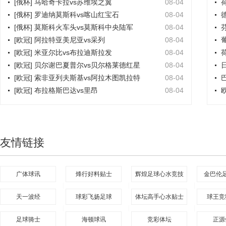
[俄杯] 马哈奇卡拉vs苏维埃之翼
08-04
[俄杯] 罗迪纳莫斯科vs喀山红宝石
08-04
[俄杯] 莫斯科火车头vs莫斯科中央陆军
08-04
[欧冠] 阿拉特亚美尼亚vs采列
08-04
[欧冠] 米亚尔比vs布拉迪斯拉发
08-04
[欧冠] 贝尔谢巴夏普尔vs贝尔格莱德红星
08-04
[欧冠] 索非亚列夫斯基vs阿拉木图凯拉特
08-04
[欧冠] 布拉格斯巴达vs里昂
08-04
友情链接
广体球讯
烽行好料贴士
辉煌足球心水竞技
金巴伦
|
|
|
天一波经
球彩飞扬足球
体坛高手心水贴士
球王竞
|
|
|
足球骑士
海顿球讯
竞彩体坛
正源