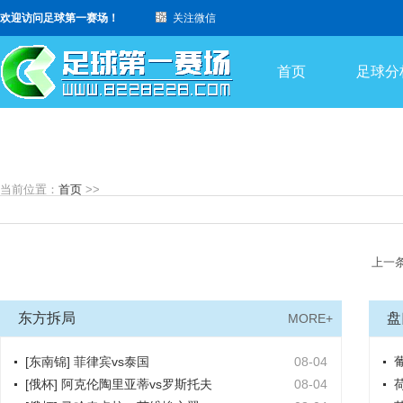
欢迎访问足球第一赛场！
关注微信
首页
足球分
当前位置：
首页
>>
上一
东方拆局
盘
MORE+
[东南锦] 菲律宾vs泰国
08-04
[俄杯] 阿克伦陶里亚蒂vs罗斯托夫
08-04