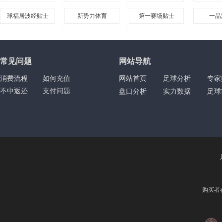
|
|
|
球福居波经贴士
新势力体育
第一赛场贴士
一品
|
|
|
常见问题
网站导航
消费流程
如何充值
网站首页
足球分析
专家
不中返还
支付问题
盘口分析
实力数据
足球
购买者