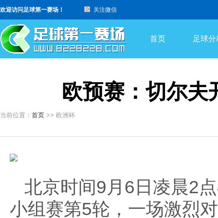
欢迎访问足球第一赛场！
关注微信
首页
足球分
欧预赛：切尔夫开
当前位置：
首页
>> 欧洲杯
北京时间9月6日凌晨2点
小组赛第5轮，一场激烈