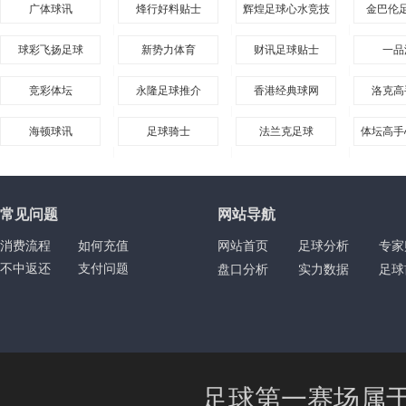
广体球讯
烽行好料贴士
辉煌足球心水竞技
金巴伦
|
|
|
球彩飞扬足球
新势力体育
财讯足球贴士
一品
|
|
|
竞彩体坛
永隆足球推介
香港经典球网
洛克高
|
|
|
海顿球讯
足球骑士
法兰克足球
体坛高手
|
|
|
常见问题
网站导航
消费流程
如何充值
网站首页
足球分析
专家
不中返还
支付问题
盘口分析
实力数据
足球
足球第一赛场属