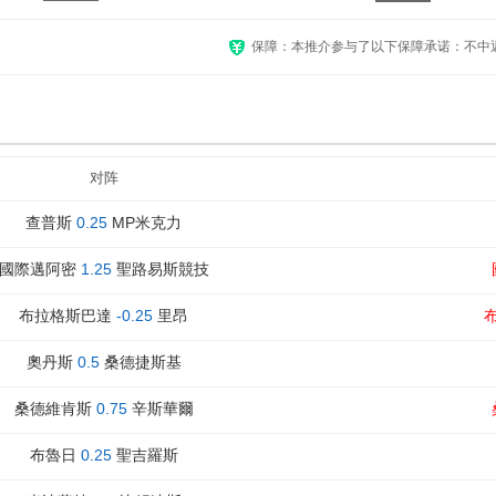
保障：本推介参与了以下保障承诺：不中
对阵
查普斯
0.25
MP米克力
國際邁阿密
1.25
聖路易斯競技
布拉格斯巴達
-0.25
里昂
奧丹斯
0.5
桑德捷斯基
桑德維肯斯
0.75
辛斯華爾
布魯日
0.25
聖吉羅斯