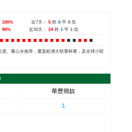
：
100%
近7天：
5
-胜
0
-平
0
-负
：
96%
近30天：
24
-胜
1
-平
1
-负
名度。重心水推荐，覆盖欧洲大联赛杯赛，及全球小联
0
華歷簡奴
1