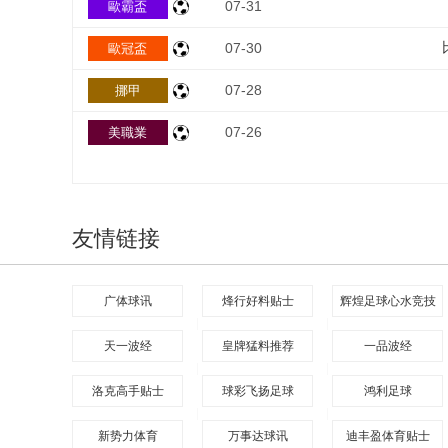
07-31
歐霸盃
07-30
歐冠盃
07-28
挪甲
07-26
美職業
友情链接
广体球讯
烽行好料贴士
辉煌足球心水竞技
|
|
天一波经
皇牌猛料推荐
一品波经
|
|
洛克高手贴士
球彩飞扬足球
鸿利足球
|
|
新势力体育
万事达球讯
迪丰盈体育贴士