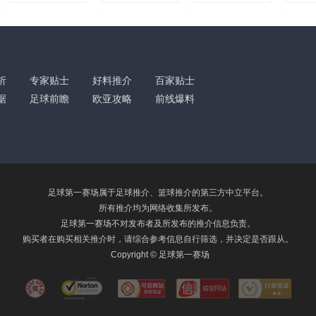
|
|
|
|
析
专家贴士
好料推介
百家贴士
据
足球前瞻
欧亚攻略
前线爆料
足球第一赛场属于足球推介、篮球推介的第三方中立平台。
所有推介均为网络收集所发布。
足球第一赛场不对发布者及所发布的推介信息负责。
购买者在购买相关推介时，请综合参考信息自行筛选，并决定是否跟从。
Copyright © 足球第一赛场