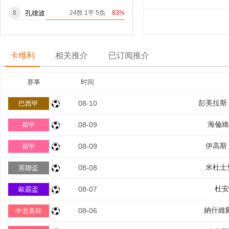
8
孔雄波
24
胜
1
平
5
负
83%
卡维利
相关推介
已订阅推介
赛事
时间
彭美拉斯
08-10
巴西甲
海倫
08-09
荷甲
伊高斯
08-09
荷甲
米杜士
08-08
英聯盃
杜
08-07
歐霸盃
納什維
08-06
中北美杯