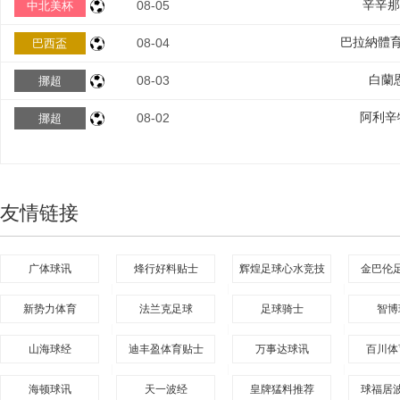
辛辛
08-05
中北美杯
巴拉納體
08-04
巴西盃
白蘭
08-03
挪超
阿利辛
08-02
挪超
友情链接
广体球讯
烽行好料贴士
辉煌足球心水竞技
金巴伦
|
|
|
新势力体育
法兰克足球
足球骑士
智博
|
|
|
山海球经
迪丰盈体育贴士
万事达球讯
百川体
|
|
|
海顿球讯
天一波经
皇牌猛料推荐
球福居