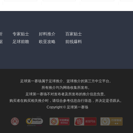
|
|
|
|
析
专家贴士
好料推介
百家贴士
据
足球前瞻
欧亚攻略
前线爆料
足球第一赛场属于足球推介、篮球推介的第三方中立平台。
所有推介均为网络收集所发布。
足球第一赛场不对发布者及所发布的推介信息负责。
购买者在购买相关推介时，请综合参考信息自行筛选，并决定是否跟从。
Copyright © 足球第一赛场