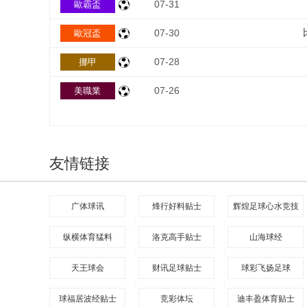
07-31
歐霸盃
07-30
歐冠盃
07-28
挪甲
07-26
美職業
友情链接
广体球讯
烽行好料贴士
辉煌足球心水竞技
|
|
纵横体育猛料
洛克高手贴士
山海球经
|
|
天王球会
财讯足球贴士
球彩飞扬足球
|
|
球福居波经贴士
竞彩体坛
迪丰盈体育贴士