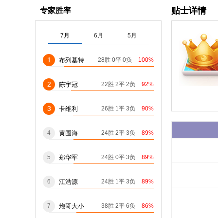
贴士详情
专家胜率
7月
6月
5月
1
布列基特
28
胜
0
平
0
负
100%
2
陈宇冠
22
胜
2
平
2
负
92%
3
卡维利
26
胜
1
平
3
负
90%
4
黄围海
24
胜
2
平
3
负
89%
5
郑华军
24
胜
0
平
3
负
89%
6
江浩源
24
胜
1
平
3
负
89%
7
炮哥大小
38
胜
2
平
6
负
86%