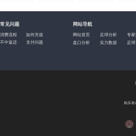
|
|
|
常见问题
网站导航
消费流程
如何充值
网站首页
足球分析
专家
不中返还
支付问题
盘口分析
实力数据
足球
购买者