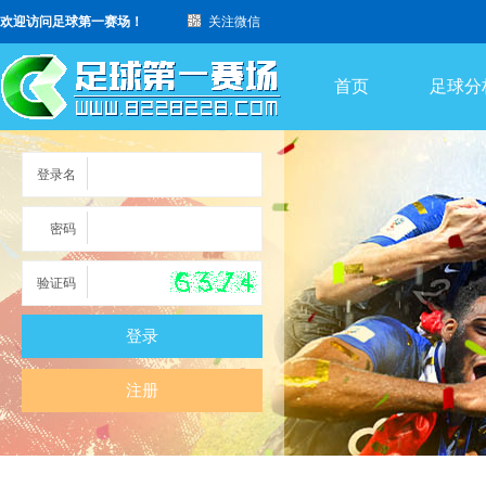
欢迎访问足球第一赛场！
关注微信
首页
足球分
登录名
密码
验证码