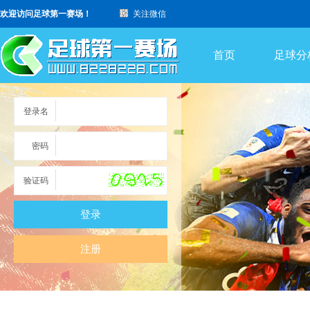
欢迎访问足球第一赛场！
关注微信
首页
足球分
登录名
密码
验证码