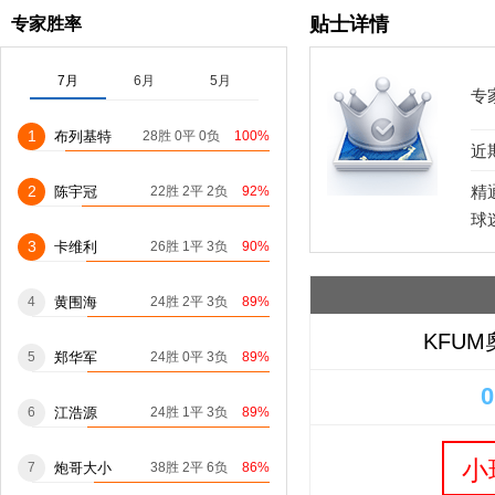
贴士详情
专家胜率
7月
6月
5月
专
1
布列基特
28
胜
0
平
0
负
100%
近
2
精
陈宇冠
22
胜
2
平
2
负
92%
球
3
卡维利
26
胜
1
平
3
负
90%
4
黄围海
24
胜
2
平
3
负
89%
KFU
5
郑华军
24
胜
0
平
3
负
89%
0
6
江浩源
24
胜
1
平
3
负
89%
小
7
炮哥大小
38
胜
2
平
6
负
86%