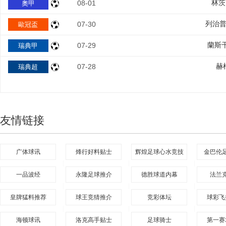
林
08-01
奧甲
列治
07-30
歐冠盃
蘭斯
07-29
瑞典甲
赫
07-28
瑞典超
友情链接
广体球讯
烽行好料贴士
辉煌足球心水竞技
金巴伦
|
|
|
一品波经
永隆足球推介
德胜球道内幕
法兰
|
|
|
皇牌猛料推荐
球王竞猜推介
竞彩体坛
球彩飞
|
|
|
海顿球讯
洛克高手贴士
足球骑士
第一赛