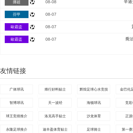
辛迪
08-08
挪超
08-07
芬甲
08-07
歐霸盃
喬
08-07
歐霸盃
友情链接
广体球讯
烽行好料贴士
辉煌足球心水竞技
金巴伦
|
|
|
智博球讯
天一波经
海顿球讯
竞彩
|
|
|
球王竞猜推介
洛克高手贴士
沙龙体育
正源
|
|
|
永隆足球推介
迪丰盈体育贴士
足球骑士
第一赛