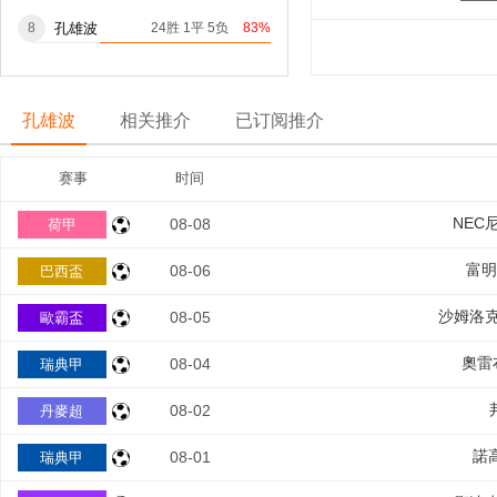
8
孔雄波
24
胜
1
平
5
负
83%
孔雄波
相关推介
已订阅推介
赛事
时间
NEC
08-08
荷甲
富
08-06
巴西盃
沙姆洛
08-05
歐霸盃
奧雷
08-04
瑞典甲
08-02
丹麥超
諾
08-01
瑞典甲