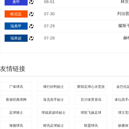
林
08-01
奧甲
列治
07-30
歐冠盃
蘭斯
07-29
瑞典甲
赫
07-28
瑞典超
友情链接
广体球讯
烽行好料贴士
辉煌足球心水竞技
金巴伦
|
|
|
香港经典球网
洛克高手贴士
百川体育资讯
体坛高手
|
|
|
足球骑士
球福居波经贴士
球彩飞扬足球
球王竞
|
|
|
海顿球讯
财讯足球贴士
联盟球讯
纵横体