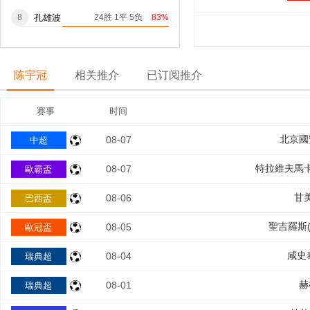
8
孔雄波
24
胜
1
平
5
负
83%
陈宇冠
相关推介
已订阅推介
赛事
时间
北京
08-07
中超
特拉維夫馬
08-07
歐霸盃
甘
08-06
巴西盃
聖吉羅斯(
08-05
歐冠盃
咸史
08-04
瑞典超
赫
08-01
瑞典超