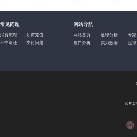
|
|
|
常见问题
网站导航
消费流程
如何充值
网站首页
足球分析
专家
不中返还
支付问题
盘口分析
实力数据
足球
购买者