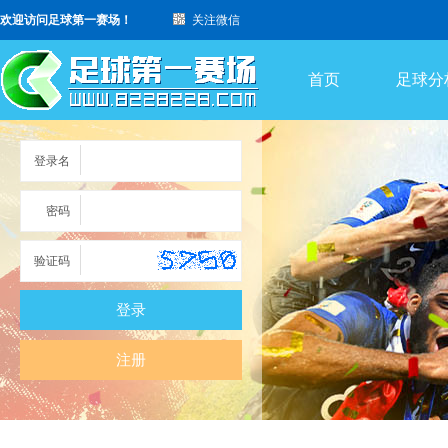
欢迎访问足球第一赛场！
关注微信
首页
足球分
登录名
密码
验证码