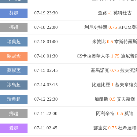
芬超
07-19 23:30
查路
-1
英特杜古
挪超
07-18 22:00
利尼史特朗
0.75
KFUM
瑞典超
07-18 01:00
米贊比
0.5
韋斯特羅
歐冠盃
07-16 01:30
CS卡拉奧華大學
1.75
迪尼普
蘇聯盃
07-15 02:45
基馬諾克
0.75
拉夫流
冰島超
07-14 03:15
比達比歷
1
基夫拿維
瑞典超
07-12 22:30
加爾斯
0.5
艾夫斯堡
挪超
07-11 22:00
阿利辛特
-0.5
莫迪
愛超
07-11 02:45
鄧達克
0.75
杜希達聯