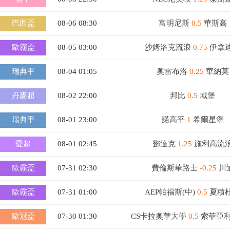
巴西盃
08-06 08:30
富明尼斯
0.5
華斯高
歐霸盃
08-05 03:00
沙姆洛克流浪
0.75
伊拿
瑞典甲
08-04 01:05
奧雷布洛
0.25
華納莫
丹麥超
08-02 22:00
邦比
0.5
域堡
瑞典甲
08-01 23:00
諾高平
1
希爾星堡
愛超
08-01 02:45
鄧達克
1.25
施利高流
歐霸盃
07-31 02:30
費倫斯華路士
-0.25
川
歐霸盃
07-31 01:00
AEP帕福斯(中)
0.5
夏積
歐冠盃
07-30 01:30
CS卡拉奧華大學
0.5
索菲亞