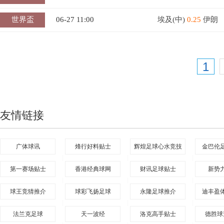
世界盃
06-27 11:00
埃及(中)
0.25
伊朗
1
友情链接
广体球讯
烽行好料贴士
辉煌足球心水竞技
金巴伦
|
|
|
第一赛场贴士
香港经典球网
财讯足球贴士
新势
|
|
|
球王竞猜推介
球彩飞扬足球
永隆足球推介
迪丰盈
|
|
|
法兰克足球
天一波经
洛克高手贴士
德胜球