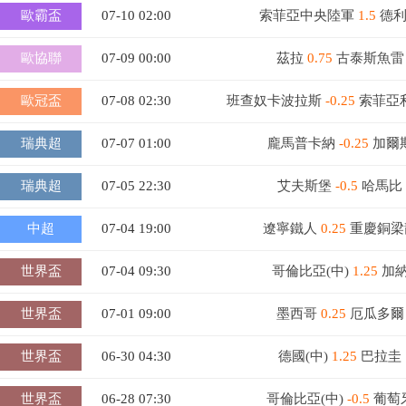
歐霸盃
07-10 02:00
索菲亞中央陸軍
1.5
德利
歐協聯
07-09 00:00
茲拉
0.75
古泰斯魚雷
歐冠盃
07-08 02:30
班查奴卡波拉斯
-0.25
索菲亞
瑞典超
07-07 01:00
龐馬普卡納
-0.25
加爾
瑞典超
07-05 22:30
艾夫斯堡
-0.5
哈馬比
中超
07-04 19:00
遼寧鐵人
0.25
重慶銅梁
世界盃
07-04 09:30
哥倫比亞(中)
1.25
加
世界盃
07-01 09:00
墨西哥
0.25
厄瓜多爾
世界盃
06-30 04:30
德國(中)
1.25
巴拉圭
世界盃
06-28 07:30
哥倫比亞(中)
-0.5
葡萄