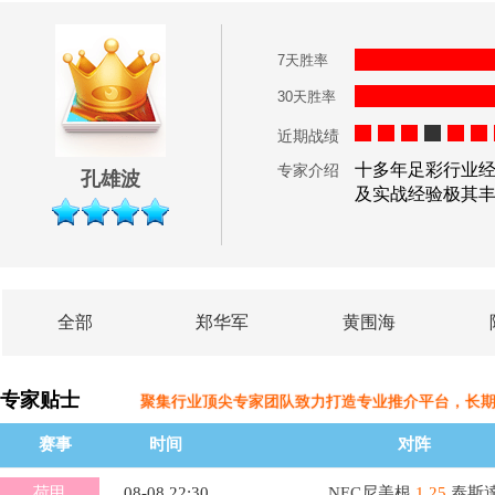
7天胜率
30天胜率
近期战绩
十多年足彩行业
专家介绍
孔雄波
及实战经验极其
全部
郑华军
黄围海
专家贴士
聚集行业顶尖专家团队致力打造专业推介平台，长
赛事
时间
对阵
荷甲
08-08 22:30
NEC尼美根
1.25
泰斯