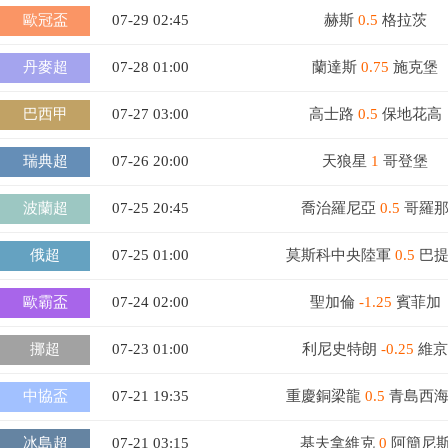
歐冠盃
07-29 02:45
赫斯
0.5
格拉茨
丹麥超
07-28 01:00
蘭達斯
0.75
施克堡
巴西甲
07-27 03:00
高士路
0.5
保地花高
瑞典超
07-26 20:00
天狼星
1
哥登堡
波蘭超
07-25 20:45
喬治羅尼亞
0.5
哥羅
俄超
07-25 01:00
莫斯科中央陸軍
0.5
巴提
歐霸盃
07-24 02:00
聖加倫
-1.25
賓菲加
挪超
07-23 01:00
利尼史特朗
-0.25
維京
中協盃
07-21 19:35
重慶銅梁龍
0.5
青島西
冰島超
07-21 03:15
基夫拿維克
0
阿簡尼