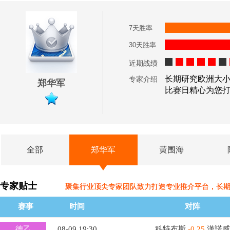
7天胜率
30天胜率
近期战绩
长期研究欧洲大
专家介绍
郑华军
比赛日精心为您
全部
郑华军
黄围海
专家贴士
聚集行业顶尖专家团队致力打造专业推介平台，长
赛事
时间
对阵
德乙
08-09 19:30
科特布斯
-0.25
漢諾威