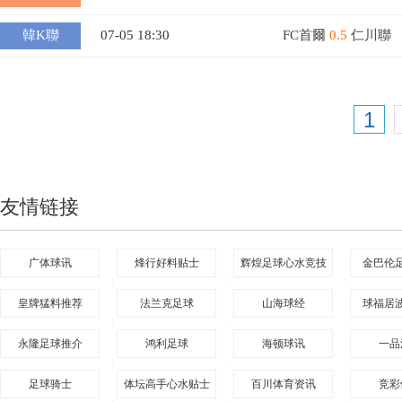
韓K聯
07-05 18:30
FC首爾
0.5
仁川聯
1
友情链接
广体球讯
烽行好料贴士
辉煌足球心水竞技
金巴伦
|
|
|
皇牌猛料推荐
法兰克足球
山海球经
球福居
|
|
|
永隆足球推介
鸿利足球
海顿球讯
一品
|
|
|
足球骑士
体坛高手心水贴士
百川体育资讯
竞彩