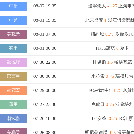
中超
08-02 19:35
遼寧鐵人
-1.25
上海申
中超
08-01 19:35
北京國安
1
浙江俱樂部
美職業
08-01 07:30
紐約城
0.75
多倫多FC
芬甲
08-01 00:00
PK35萬塔
0
夏卡
歐協聯
07-30 22:00
杜保爾
1.5
帕納瓦茲
巴西甲
07-30 06:30
米拉索
0.75
瑞模貝雷
歐冠盃
07-29 00:00
FC林肯(中)
-1.25
米贊
羅甲
07-27 23:30
克盧日
0.75
沃倫塔利
韓K聯
07-26 18:30
FC安養
-0.25
FC江原
美職業
07-26 08:30
明尼蘇達聯
-0.5
溫哥華