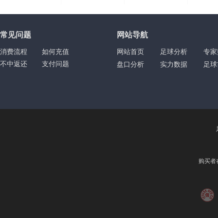
|
|
|
常见问题
网站导航
消费流程
如何充值
网站首页
足球分析
专家
不中返还
支付问题
盘口分析
实力数据
足球
购买者