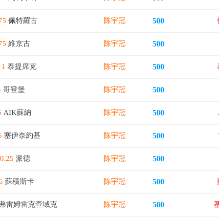
75
佩特羅古
陈宇冠
500
75
維京古
陈宇冠
500
廠
1
泰提席克
陈宇冠
500
5
哥登堡
陈宇冠
500
5
AIK蘇納
陈宇冠
500
5
塞伊奈約基
陈宇冠
500
0.25
派德
陈宇冠
500
5
蘇積斯卡
陈宇冠
500
弗雷姆雷克查域克
陈宇冠
500