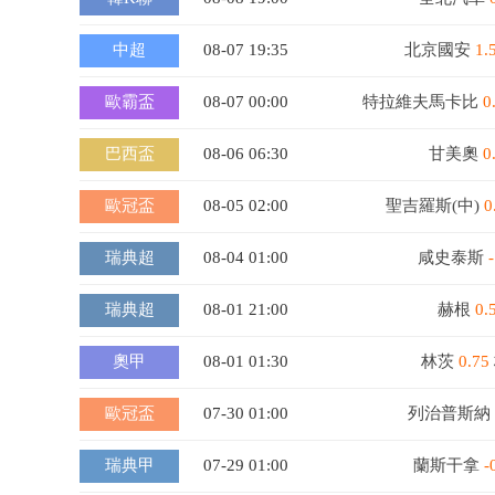
中超
08-07 19:35
北京國安
1.
歐霸盃
08-07 00:00
特拉維夫馬卡比
0
巴西盃
08-06 06:30
甘美奧
0
歐冠盃
08-05 02:00
聖吉羅斯(中)
0
瑞典超
08-04 01:00
咸史泰斯
瑞典超
08-01 21:00
赫根
0.
奧甲
08-01 01:30
林茨
0.75
歐冠盃
07-30 01:00
列治普斯納
瑞典甲
07-29 01:00
蘭斯干拿
-