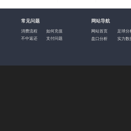
|
|
常见问题
网站导航
消费流程
如何充值
网站首页
足球分
不中返还
支付问题
盘口分析
实力数