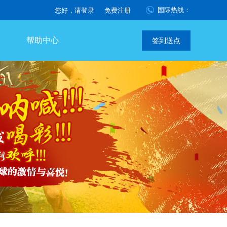
国际热线：
您好，请登录
免费注册
帮助中心
签到送点