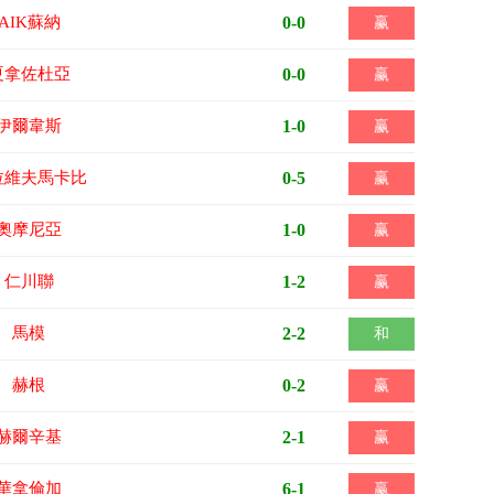
AIK蘇納
0-0
赢
夏拿佐杜亞
0-0
赢
伊爾韋斯
1-0
赢
拉維夫馬卡比
0-5
赢
奧摩尼亞
1-0
赢
仁川聯
1-2
赢
馬模
2-2
和
赫根
0-2
赢
赫爾辛基
2-1
赢
華拿倫加
6-1
赢