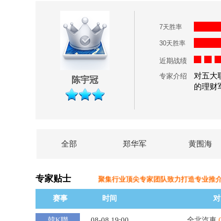
7天胜率
30天胜率
近期战绩
对五大
专家介绍
陈宇冠
的理财
全部
郑华军
黄围海
专家贴士
聚集行业顶尖专家团队致力打造专业推
赛事
时间
对
韓K聯
08-08 19:00
全北汽車