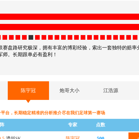
联赛盘路研究极深，拥有丰富的博彩经验，索出一套独特的赔率
军师。长期跟单必有盈利！
陈宇冠
炮哥大小
江浩源
介平台，长期稳定精准的分析推介尽在我们足球第一赛场
阵
专家
点数
0.5
濟州SK
陈宇冠
500