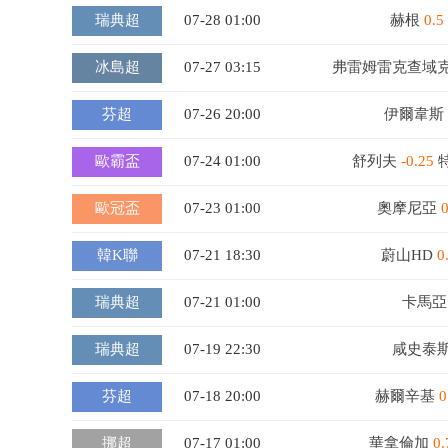
瑞典超
07-28 01:00
赫根
0.5
冰島超
07-27 03:15
弗雷姆雷克查域
芬超
07-26 20:00
伊爾韋斯
歐霸盃
07-24 01:00
舒列夫
-0.25
歐冠盃
07-23 01:00
奧摩尼亞
0
韓K聯
07-21 18:30
蔚山HD
0
瑞典超
07-21 01:00
卡馬
瑞典超
07-19 22:30
咸史泰
芬超
07-18 20:00
赫爾辛基
0
挪超
07-17 01:00
華拿倫加
0.