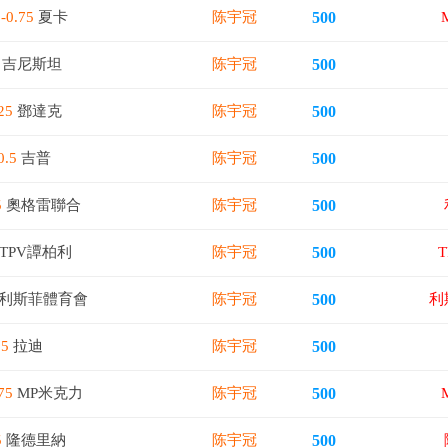
力
-0.75
夏卡
陈宇冠
500
吉尼斯坦
陈宇冠
500
25
鄧達克
陈宇冠
500
0.5
吉普
陈宇冠
500
5
奧格雷聯合
陈宇冠
500
TPV譚柏利
陈宇冠
500
利斯菲體育會
陈宇冠
500
利
.5
拉迪
陈宇冠
500
75
MP米克力
陈宇冠
500
5
隆德里納
陈宇冠
500