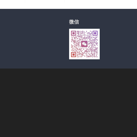
|
|
微信