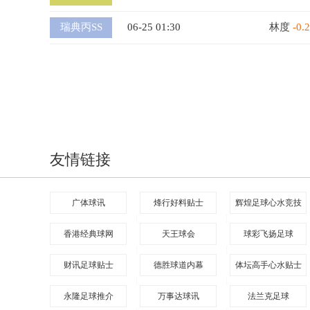
瑞典丙SS
06-25 01:30
林度
-0.
友情链接
广体球讯
烽行好料贴士
辉煌足球心水竞技
|
|
香港经典球网
天王球会
球彩飞扬足球
|
|
财讯足球贴士
德胜球道内幕
体坛高手心水贴士
|
|
永隆足球推介
万事达球讯
法兰克足球