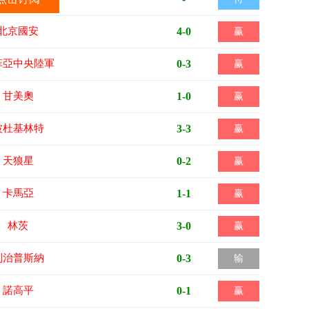
北京國安
4-0
赢
菲亞中央陸軍
0-3
赢
甘美奧
1-0
赢
波杜基林特
3-3
赢
天狼星
0-2
赢
卡馬亞
1-1
赢
林茨
3-0
赢
列治普斯納
0-3
输
諾高平
0-1
赢