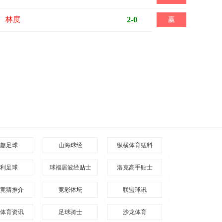
林度
2-0
赢
趣足球
山海球经
纵横体育猛料
|
|
|
利足球
球福居波经贴士
洛克高手贴士
|
|
|
竞猜推介
竞彩体坛
联盟球讯
|
|
|
体育资讯
足球骑士
沙龙体育