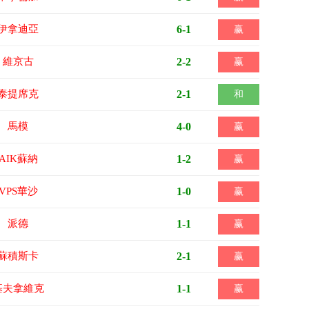
伊拿迪亞
6-1
赢
維京古
2-2
赢
泰提席克
2-1
和
馬模
4-0
赢
AIK蘇納
1-2
赢
VPS華沙
1-0
赢
派德
1-1
赢
蘇積斯卡
2-1
赢
基夫拿維克
1-1
赢