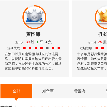
黄围海
孔
30
-胜
1
-平
3
-负
25
-胜
近一月
近一月
近期战绩
近期战绩
在澳门以及东南亚拥有独立的资讯网
十多年足彩行业经
络，以便随时掌握当地大后庄出货的最
赛情报，为各大足
新动态，再经过专业系统的分析，最终
题材，对赔率盘口
选出胜率极高的坚料推荐给会员。
实战经验极其丰富
全部
郑华军
黄围海