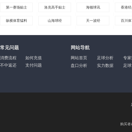
|
|
|
第一赛场贴士
洛克高手贴士
海顿球讯
香港经
|
|
|
纵横体育猛料
山海球经
天一波经
百川体
|
|
|
常见问题
网站导航
消费流程
如何充值
网站首页
足球分析
专家
不中返还
支付问题
盘口分析
实力数据
足球
购买者