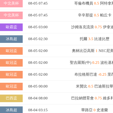
中北美杯
08-05 07:45
哥倫布機員
0.5
阿特拿
中北美杯
08-05 07:45
辛辛那提
0.5
帕丘卡
歐霸盃
08-05 03:00
沙姆洛克流浪
0.75
伊拿
冰島超
08-05 02:30
托爾
3.5
比達比歷
歐冠盃
08-05 02:00
奧林比亞高斯
1
NEC尼
歐冠盃
08-05 02:00
聖吉羅斯(中)
0.25
波杜基
歐冠盃
08-05 02:00
布拉格斯巴達
-0.25
里
歐冠盃
08-05 00:00
米贊比
0.5
巴迪斯拉
巴西盃
08-04 08:00
巴拉納體育會
0.75
維多
冰島超
08-04 03:15
華路亞
0
史達蘭