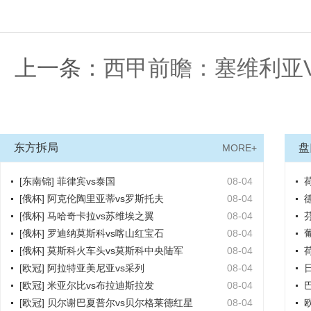
上一条：
西甲前瞻：塞维利亚
东方拆局
盘
MORE+
[东南锦] 菲律宾vs泰国
08-04
[俄杯] 阿克伦陶里亚蒂vs罗斯托夫
08-04
[俄杯] 马哈奇卡拉vs苏维埃之翼
08-04
[俄杯] 罗迪纳莫斯科vs喀山红宝石
08-04
[俄杯] 莫斯科火车头vs莫斯科中央陆军
08-04
[欧冠] 阿拉特亚美尼亚vs采列
08-04
[欧冠] 米亚尔比vs布拉迪斯拉发
08-04
[欧冠] 贝尔谢巴夏普尔vs贝尔格莱德红星
08-04