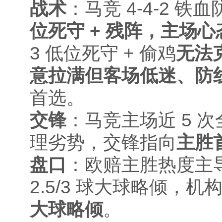
战术
：马竞 4-4-2 铁
位死守 + 残阵，主场
3 低位死守 + 偷鸡
无法克
意拉满但客场低迷、防
首选。
交锋
：马竞主场近 5 
理劣势，交锋指向
主胜
盘口
：欧赔主胜热度主导
2.5/3 球大球略倾，机
大球略倾
。