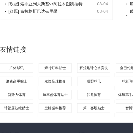
[欧冠] 索非亚列夫斯基vs阿拉木图凯拉特
08-04
[欧冠] 布拉格斯巴达vs里昂
08-04
友情链接
广体球讯
烽行好料贴士
辉煌足球心水竞技
金巴伦
|
|
|
洛克高手贴士
永隆足球推介
联盟球讯
球彩飞
|
|
|
新势力体育
迪丰盈体育贴士
沙龙体育
体坛高手
|
|
|
球福居波经贴士
皇牌猛料推荐
第一赛场贴士
智博
|
|
|